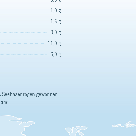
1,0 g
1,6 g
0,0 g
11,0 g
6,0 g
us Seehasenrogen gewonnen
land.