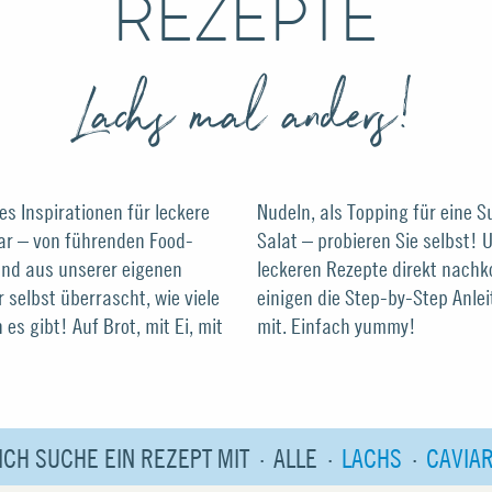
REZEPTE
Lachs mal anders!
es Inspirationen für leckere
 Suppe oder einen knackigen
ar – von führenden Food-
d für alle, die eines unserer
und aus unserer eigenen
hen wollen, liefern wir bei
 selbst überrascht, wie viele
leitung gleich noch im Video
 es gibt! Auf Brot, mit Ei, mit
mit. Einfach yummy!
ICH SUCHE EIN REZEPT MIT
ALLE
LACHS
CAVIA