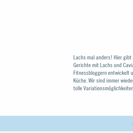
Lachs mal anders! Hier gibt 
Nudeln, als Topping für eine
Gerichte mit Lachs und Cavi
Salat – probieren Sie selbst! Un
Fitnessbloggern entwickelt 
leckeren Rezepte direkt nachkoc
Küche. Wir sind immer wieder
einigen die Step-by-Step An
tolle Variationsmöglichkeiten