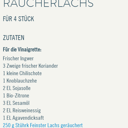
RÄUCHERLACHS
FÜR
4 STÜCK
ZUTATEN
Für die Vinaigrette:
Frischer Ingwer
3 Zweige frischer Koriander
1 kleine Chilischote
1 Knoblauchzehe
2 EL Sojasoße
1 Bio-Zitrone
3 EL Sesamöl
2 EL Reisweinessig
1 EL Agavendicksaft
250 g Stührk Feinster Lachs geräuchert