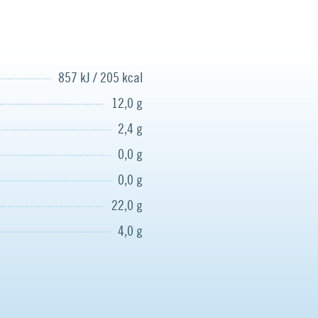
857 kJ / 205 kcal
12,0 g
2,4 g
0,0 g
0,0 g
22,0 g
4,0 g