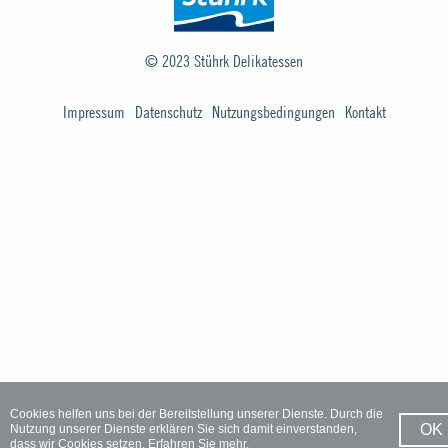
© 2023
Stührk Delikatessen
Impressum
Datenschutz
Nutzungsbedingungen
Kontakt
Cookies helfen uns bei der Bereitstellung unserer Dienste. Durch die
OK
Nutzung unserer Dienste erklären Sie sich damit einverstanden,
dass wir Cookies setzen.
Erfahren Sie mehr.