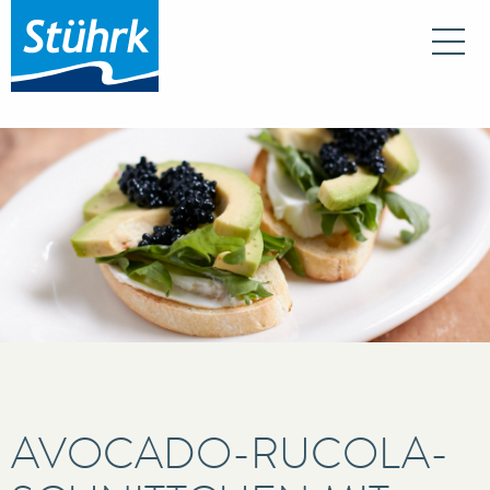
Na
AVOCADO-RUCOLA-