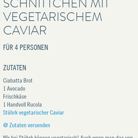
SCHNITTCHEN MIT
VEGETARISCHEM
CAVIAR
FÜR
4 PERSONEN
ZUTATEN
Ciabatta Brot
1 Avocado
Frischkäse
1 Handvoll Rucola
Stührk vegetarischer Caviar
@ Zutaten versenden
Wir bei Stührk können vegetarisch! Auch wenn man das von